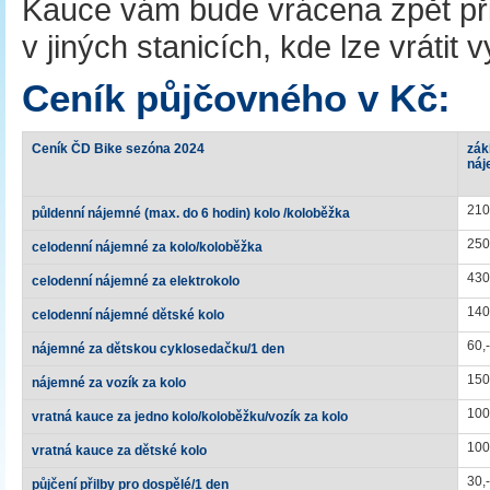
Kauce vám bude vrácena zpět při v
v jiných stanicích, kde lze vrátit 
Ceník půjčovného v Kč:
Ceník ČD Bike sezóna 2024
zák
náj
210
půldenní nájemné (max. do 6 hodin) kolo /koloběžka
250
celodenní nájemné za kolo/koloběžka
430
celodenní nájemné za elektrokolo
140
celodenní nájemné dětské kolo
60,-
nájemné za dětskou cyklosedačku/1 den
150
nájemné za vozík za kolo
100
vratná kauce za jedno kolo/koloběžku/vozík za kolo
100
vratná kauce za dětské kolo
30,-
půjčení přilby pro dospělé/1 den