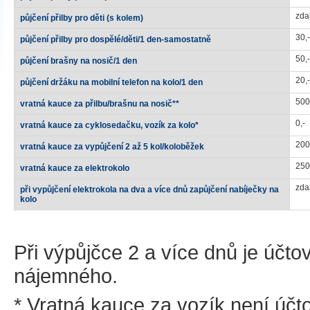
zda
půjčení přilby pro děti (s kolem)
30,-
půjčení přilby pro dospělé/děti/1 den-samostatně
50,-
půjčení brašny na nosič/1 den
20,-
půjčení držáku na mobilní telefon na kolo/1 den
500
vratná kauce za přilbu/brašnu na nosič**
0,-
vratná kauce za cyklosedačku, vozík za kolo*
200
vratná kauce za vypůjčení 2 až 5 kol/koloběžek
250
vratná kauce za elektrokolo
zda
při vypůjčení elektrokola na dva a více dnů zapůjčení nabíječky na
kolo
Při výpůjčce 2 a více dnů je účt
nájemného.
* Vratná kauce za vozík není účt