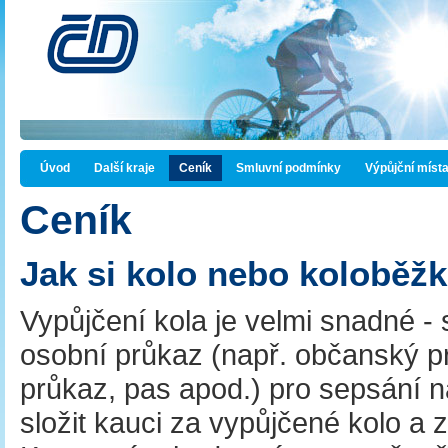
Úvod
Další kraje
Ceník
Smluvní podmínky
Výpůjční míst
Ceník
Jak si kolo nebo koloběžk
Vypůjčení kola je velmi snadné - s
osobní průkaz (např. občanský pr
průkaz, pas apod.) pro sepsání 
složit kauci za vypůjčené kolo a z