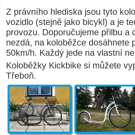
Z právního hlediska jsou tyto k
vozidlo (stejně jako bicykl) a je te
provozu. Doporučujeme přilbu a cy
nezdá, na koloběžce dosáhnete p
50km/h. Každý jede na vlastní n
Koloběžky Kickbike si můžete vyp
Třeboň.