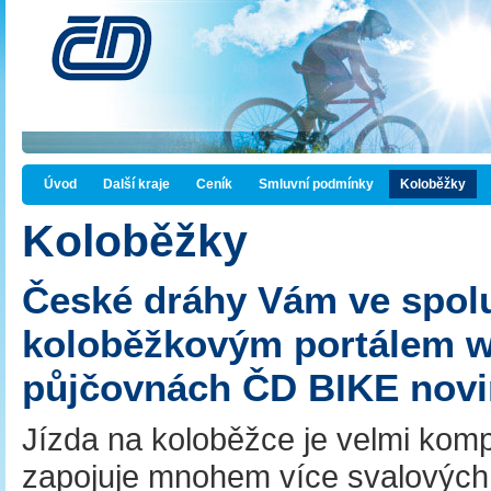
Úvod
Další kraje
Ceník
Smluvní podmínky
Koloběžky
Koloběžky
České dráhy Vám ve spolu
koloběžkovým portálem w
půjčovnách ČD BIKE novin
Jízda na koloběžce je velmi komp
zapojuje mnohem více svalových p